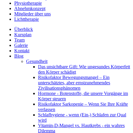
Physiotherapie
Abnehmkonzept
Mitglieder über uns
Lichttherapie
Überblick
Kursplan
Team
Galerie
Kontakt
Blog
Gesundheit
Das unsichtbare Gift: Wie ungesundes Körperfett
den Körper schädigt
Risikofaktor Bewegungsmangel – Ein
unterschätztes, aber ernstzunehmendes
Zivilisationsphänomen
Hormone - Botenstoffe, die unsere Vorgänge im
Körper steuern
Risikofaktor Sarkopenie – Wenn Sie Ihre Kräfte
verlassen
Schlafhygiene - wenn (Ein-) Schlafen zur Qual
wird
Vitamin-D-Mangel vs. Hautkrebs - ein wahres
Dilemma