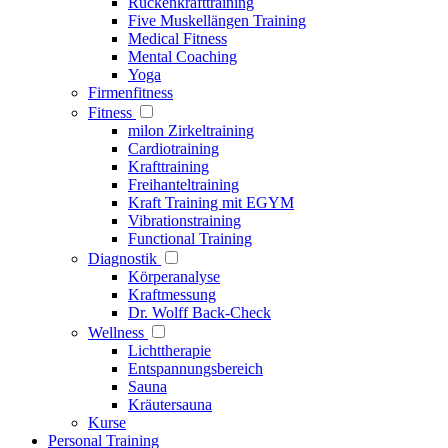
Rückenkrafttraining
Five Muskellängen Training
Medical Fitness
Mental Coaching
Yoga
Firmenfitness
Fitness
milon Zirkeltraining
Cardiotraining
Krafttraining
Freihanteltraining
Kraft Training mit EGYM
Vibrationstraining
Functional Training
Diagnostik
Körperanalyse
Kraftmessung
Dr. Wolff Back-Check
Wellness
Lichttherapie
Entspannungsbereich
Sauna
Kräutersauna
Kurse
Personal Training