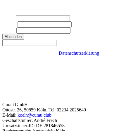
Einfach Formular ausfüllen. Unser Team kontaktiert Sie gerne
unverbindlich.
Name*
E-Mail*
Telefon
Absenden
Datenschutz
: Ja, ich habe die
Datenschutzerklärung
zur Kenntnis
genommen und bin damit einverstanden, dass die von mir
angegebenen Daten zweckgebunden zur Bearbeitung und
Beantwortung meiner Anfrage elektronisch erhoben und gespeichert
werden. Mit dem Absenden des Kontaktformulars erkläre ich mich
mit der Verarbeitung einverstanden.
* Pflichtfelder sind mit einem Sternchen gekennzeichnet.
Curati GmbH
Ottostr. 26, 50859 Köln, Tel: 02234 2025640
E-Mail:
koeln@curati.club
Geschäftsführer: André Frech
Umsatzsteuer-ID: DE 281846558
Registergericht: Amtsgericht Köln