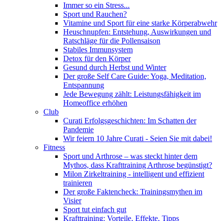
Immer so ein Stress...
Sport und Rauchen?
Vitamine und Sport für eine starke Körperabwehr
Heuschnupfen: Entstehung, Auswirkungen und
Ratschläge für die Pollensaison
Stabiles Immunsystem
Detox für den Körper
Gesund durch Herbst und Winter
Der große Self Care Guide: Yoga, Meditation,
Entspannung
Jede Bewegung zählt: Leistungsfähigkeit im
Homeoffice erhöhen
Club
Curati Erfolgsgeschichten: Im Schatten der
Pandemie
Wir feiern 10 Jahre Curati - Seien Sie mit dabei!
Fitness
Sport und Arthrose – was steckt hinter dem
Mythos, dass Krafttraining Arthrose begünstigt?
Milon Zirkeltraining - intelligent und effizient
trainieren
Der große Faktencheck: Trainingsmythen im
Visier
Sport tut einfach gut
Krafttraining: Vorteile, Effekte, Tipps