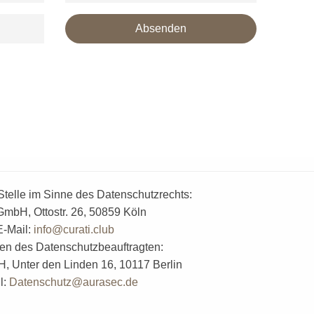
Absenden
klärung
zur Kenntnis genommen und bin damit einverstanden, dass die von mir
beitung und Beantwortung meiner Anfrage elektronisch erhoben und
ntaktformulars erkläre ich mich mit der Verarbeitung einverstanden.
ennzeichnet.
Stelle im Sinne des Datenschutzrechts:
GmbH, Ottostr. 26, 50859 Köln
E-Mail:
info@curati.club
en des Datenschutzbeauftragten:
 Unter den Linden 16, 10117 Berlin
l:
Datenschutz@aurasec.de