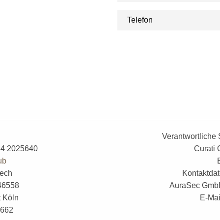
Telefon
Datenschutz
: Ja, ich habe die
Datenschutzer
angegebenen Daten zweckgebunden zur Bear
gespeichert werden. Mit dem Absenden des Ko
* Pflichtfelder sind mit einem Sternchen gek
Verantwortliche 
234 2025640
Curati 
ub
rech
Kontaktdat
46558
AuraSec GmbH,
t Köln
E-Mai
4662