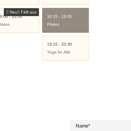
Neu
Fällt aus
9:00 - 20:00
18:15 - 19:00
ilates
Pilates
19:15 - 20:30
Yoga für Alle
Sie möchten Kurse
uns aus!
Einfach Formular ausfüllen. U
Name*