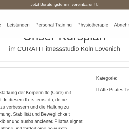
Jetzt Beratungstermin vereinbaren!
Überblick
Kursplan
Team
Galerie
Kontakt
Blo
e
Leistungen
Personal Training
Physiotherapie
Abneh
Unser Kursplan
im CURATI Fitnessstudio Köln Lövenich
Kategorie:
Alle Pilates T
 Stärkung der Körpermitte (Core) mit
. In diesem Kurs lernst du, deine
ät zu verbessern und die Haltung zu
mung, Stabilität und Beweglichkeit
exibler und ausbalancierter. Pilates eignet
rittene und fördert eine bewusste