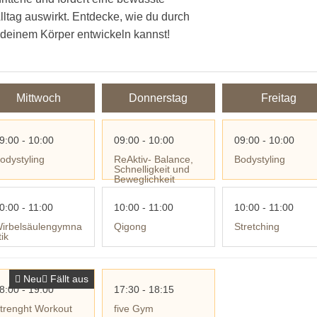
lltag auswirkt. Entdecke, wie du durch
in deinem Körper entwickeln kannst!
Mittwoch
Donnerstag
Freitag
9:00 - 10:00
09:00 - 10:00
09:00 - 10:00
odystyling
ReAktiv- Balance,
Bodystyling
Schnelligkeit und
Beweglichkeit
0:00 - 11:00
10:00 - 11:00
10:00 - 11:00
irbelsäulengymna
Qigong
Stretching
tik
Neu
Fällt aus
8:00 - 19:00
17:30 - 18:15
trenght Workout
five Gym