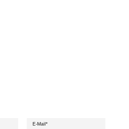
 erleben - Powern Sie sich bei
nser Team kontaktiert Sie gerne unverbindlich.
E-Mail*