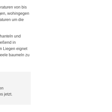
raturen von bis
ingen, wohingegen
aturen um die
ihanteln und
ießend in
n Liegen eignet
Seele baumeln zu
en
 jetzt.