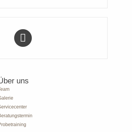
Über uns
Team
Galerie
Servicecenter
Beratungstermin
robetraining