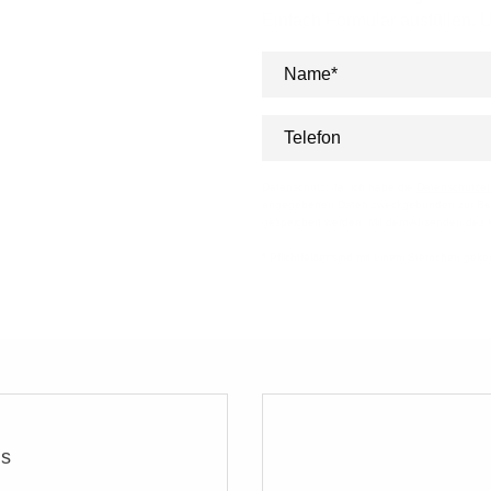
Einfach Formular ausfüllen. U
Name*
Telefon
Datenschutz
: Ja, ich habe die
Datenschutzer
angegebenen Daten zweckgebunden zur Bear
gespeichert werden. Mit dem Absenden des Ko
* Pflichtfelder sind mit einem Sternchen gek
ns