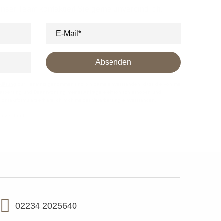
nser Team kontaktiert Sie gerne unverbindlich.
E-Mail*
Absenden
klärung
zur Kenntnis genommen und bin damit einverstanden, dass die von mir
beitung und Beantwortung meiner Anfrage elektronisch erhoben und
ntaktformulars erkläre ich mich mit der Verarbeitung einverstanden.
ennzeichnet.
02234 2025640