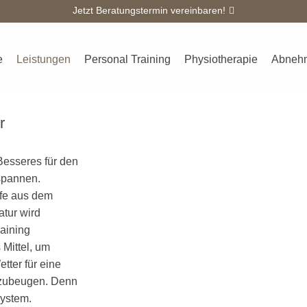
Jetzt Beratungstermin vereinbaren!
eit
Firmenfitness
Fitness
Diagnostik
Wellness
e
Leistungen
Personal Training
Physiotherapie
Abneh
r
Besseres für den
spannen.
ffe aus dem
tur wird
aining
 Mittel, um
tter für eine
rzubeugen. Denn
system.