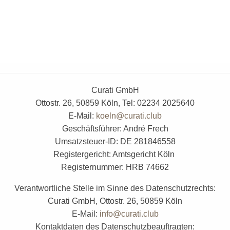
Bearbeitung und Beantwortung meiner Anfrage elektronisch erhoben und gespeichert
werden. Mit dem Absenden des Kontaktformulars erkläre ich mich mit der Verarbeitung
einverstanden.
* Pflichtfelder sind mit einem Sternchen gekennzeichnet.
Curati GmbH
Ottostr. 26, 50859 Köln, Tel: 02234 2025640
E-Mail:
koeln@curati.club
Geschäftsführer: André Frech
Umsatzsteuer-ID: DE 281846558
Registergericht: Amtsgericht Köln
Registernummer: HRB 74662
Verantwortliche Stelle im Sinne des Datenschutzrechts:
Curati GmbH, Ottostr. 26, 50859 Köln
E-Mail:
info@curati.club
Kontaktdaten des Datenschutzbeauftragten: