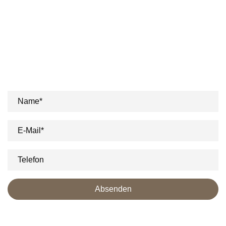
Sie möchten Kurse erleben - Powern
Sie sich bei uns aus!
Einfach Formular ausfüllen. Unser Team kontaktiert Sie
gerne unverbindlich.
Name*
E-Mail*
Telefon
Absenden
Datenschutz
: Ja, ich habe die
Datenschutzerklärung
zur Kenntnis genommen und bin
damit einverstanden, dass die von mir angegebenen Daten zweckgebunden zur