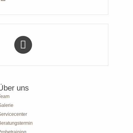
Über uns
Team
Galerie
Servicecenter
Beratungstermin
robetraining