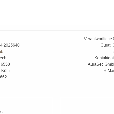
* Pflichtfelder sind mit einem Sternchen gek
Verantwortliche 
234 2025640
Curati 
ub
rech
Kontaktdat
46558
AuraSec GmbH,
t Köln
E-Mai
4662
ns