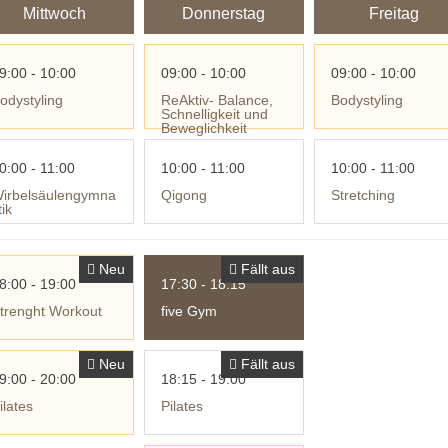
Mittwoch
Donnerstag
Freitag
9:00 - 10:00
09:00 - 10:00
09:00 - 10:00
odystyling
ReAktiv- Balance,
Bodystyling
Schnelligkeit und
Beweglichkeit
0:00 - 11:00
10:00 - 11:00
10:00 - 11:00
irbelsäulengymna
Qigong
Stretching
tik
Neu
Fällt aus
8:00 - 19:00
17:30 - 18:15
trenght Workout
five Gym
Neu
Fällt aus
9:00 - 20:00
18:15 - 19:00
ilates
Pilates