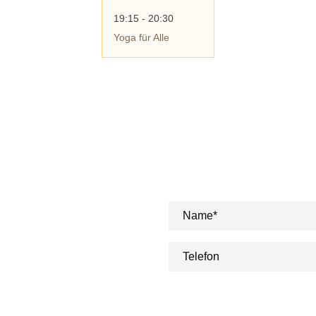
19:15 - 20:30
Yoga für Alle
Sie möchten Kurse
uns aus!
Einfach Formular ausfüllen. U
Name*
Telefon
Datenschutz
: Ja, ich habe die
Datenschutzer
angegebenen Daten zweckgebunden zur Bear
gespeichert werden. Mit dem Absenden des Ko