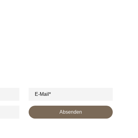
 erleben - Powern Sie sich bei
nser Team kontaktiert Sie gerne unverbindlich.
E-Mail*
Absenden
klärung
zur Kenntnis genommen und bin damit einverstanden, dass die von mir
beitung und Beantwortung meiner Anfrage elektronisch erhoben und
ntaktformulars erkläre ich mich mit der Verarbeitung einverstanden.