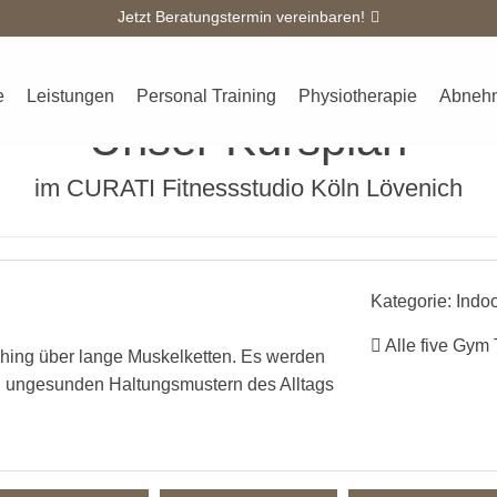
Jetzt Beratungstermin vereinbaren!
Überblick
Kursplan
Team
Galerie
Kontakt
Blo
e
Leistungen
Personal Training
Physiotherapie
Abneh
Unser Kursplan
im CURATI Fitnessstudio Köln Lövenich
Kategorie: Indo
Alle five Gym 
tching über lange Muskelketten. Es werden
n ungesunden Haltungsmustern des Alltags