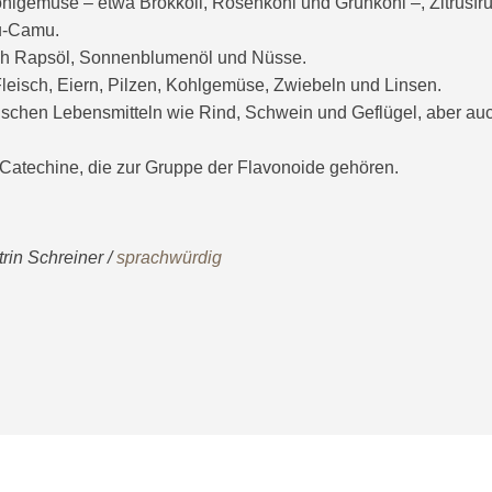
lgemüse – etwa Brokkoli, Rosenkohl und Grünkohl –, Zitrusfrü
u-Camu.
rch Rapsöl, Sonnenblumenöl und Nüsse.
 Fleisch, Eiern, Pilzen, Kohlgemüse, Zwiebeln und Linsen.
ierischen Lebensmitteln wie Rind, Schwein und Geflügel, aber a
Catechine, die zur Gruppe der Flavonoide gehören.
rin Schreiner /
sprachwürdig