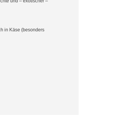
chte und – exotischer –
uch in Käse (besonders