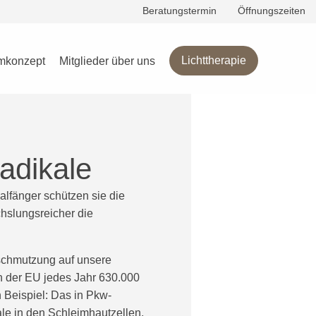
Beratungstermin
Öffnungszeiten
g
Lichttherapie
mkonzept
Mitglieder über uns
Radikale
alfänger schützen sie die
hslungsreicher die
rschmutzung auf unsere
n der EU jedes Jahr 630.000
n Beispiel: Das in Pkw-
ale in den Schleimhautzellen.