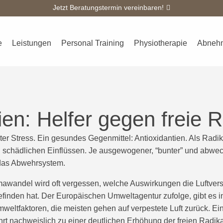
Jetzt Beratungstermin vereinbaren!
Überblick
Kursplan
Team
Galerie
Kontakt
Blo
e
Leistungen
Personal Training
Physiotherapie
Abneh
ien: Helfer gegen freie 
ter Stress. Ein gesundes Gegenmittel: Antioxidantien. Als Radik
schädlichen Einflüssen. Je ausgewogener, “bunter” und abwec
 das Abwehrsystem.
mawandel wird oft vergessen, welche Auswirkungen die Luftve
inden hat. Der Europäischen Umweltagentur zufolge, gibt es i
mweltfaktoren, die meisten gehen auf verpestete Luft zurück. Ei
hrt nachweislich zu einer deutlichen Erhöhung der freien Radik