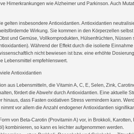
ive Hirnerkrankungen wie Alzheimer und Parkinson. Auch Mutat
le gelten insbesondere Antioxidantien. Antioxidantien neutralis
eitsfördernde Wirkung. Sie kommen in den Körperzellen selbst
n Obst und Gemüse, Vollkornprodukten, Hülsenfrüchten, Nüssen
tioxidantien). Während der Effekt durch die isolierte Einnahme
ssenschaftlich nicht bewiesen ist bzw. eine erhöhte Dosierung
e Lebensmittel empfehlenswert.
viele Antioxidantien
on aus Lebensmitteln, die
Vitamin A, C, E, Selen, Zink, Caroti
alten, fördert die Abwehr durch Antioxidantien. Eine aktuelle St
r hinaus, dass
Fasten
oxidativen Stress vermindern kann. We
nimmt vor allem die Anzahl endogener Antioxidantien signifikan
Form von Beta-Carotin (Provitamin A) vor, in Brokkoli, Karotten
nöl) kombinieren, so kann es leichter aufgenommen werden.