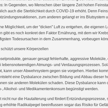
s: In Gegenden, wo Menschen über längere Zeit hohen Feinsta
lich auch die Sterblichkeit durch COVID-19 erhöht. Denn Feinst
ntzündungsreaktionen, zum anderen gelangt er ins Blutsystem u
ine Möglichkeit, um der “dicken” Luft zu entgehen, die eigene
n gibt es noch konkret den Faktor Ernährung, mit dem wir Kre
ufigsten Todesursachen in dem Zusammenhang, vorbeugen kön
 schützt unsere Körperzellen
selprodukte, genauer gesagt fehlerhafte, aggressive Moleküle, 
i lebensnotwendigen Atmungs- und Verdauungsprozessen. Sola
bt, kann unser Abwehrsystem gegen sie vorgehen. Hierbei k
Entsteht eine Dysbalance zwischen Bildung und Abbau dieser h
önnen sie anderen Molekülen schaden. Diese Dysbalance kann 
en-, Alkohol- und Medikamentenkonsum begünstigt werden.
t nicht nur die Hautalterung und fördert Entzündungsprozesse, 
g erhöhte Radikalpegel beeinflussen sogar das Risiko für Gef