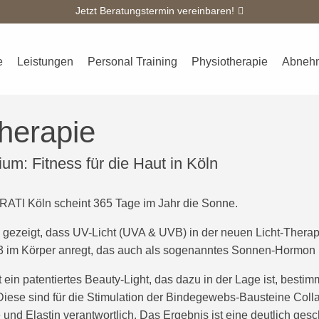
Jetzt Beratungstermin vereinbaren!
Überblick
Kursplan
Team
Galerie
Kontakt
Blo
e
Leistungen
Personal Training
Physiotherapie
Abneh
therapie
ium: Fitness für die Haut in Köln
RATI Köln scheint 365 Tage im Jahr die Sonne.
gezeigt, dass UV-Licht (UVA & UVB) in der neuen Licht-Therap
3 im Körper anregt, das auch als sogenanntes Sonnen-Hormon b
t ein patentiertes Beauty-Light, das dazu in der Lage ist, besti
 Diese sind für die Stimulation der Bindegewebs-Bausteine Coll
und Elastin verantwortlich. Das Ergebnis ist eine deutlich ges