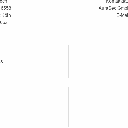
rech
Kontaktdat
46558
AuraSec GmbH,
t Köln
E-Mai
4662
ns