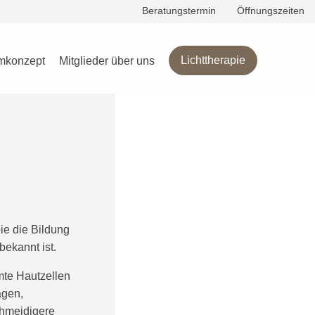
Beratungstermin
Öffnungszeiten
g
Lichttherapie
mkonzept
Mitglieder über uns
ie die Bildung
ekannt ist.
mmte Hautzellen
agen,
chmeidigere