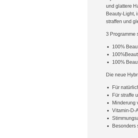
und glattere H
Beauty-Light, 
straffen und g
3 Programme s
100% Beauty
100%Beauty-
100% Beauty
Die neue Hybri
Für natürli
Für straffe
Minderung 
Vitamin-D-
Stimmungsa
Besonders